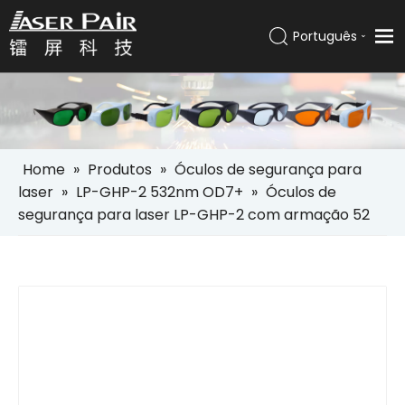
Português
Italiano
Lar
Español
Pусский
Produtos
العربية
Soluções
English
Home
»
Produtos
»
Óculos de segurança para
Empresa
laser
»
LP-GHP-2 532nm OD7+
»
Óculos de
segurança para laser LP-GHP-2 com armação 52
Serviços
Notícias
Contato