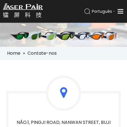
Português
Italiano
Lar
Español
Pусский
Produtos
العربية
Soluções
English
Home
»
Contate-nos
Empresa
Serviços
Notícias
Contato
NÃO.1, PINGJI ROAD, NANWAN STREET, BUJI