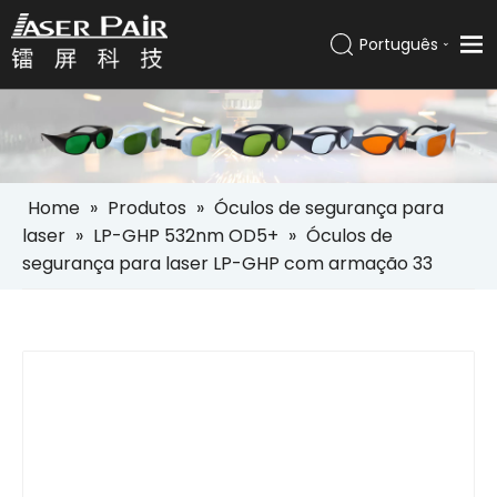
Português
Italiano
Lar
Español
Pусский
Produtos
العربية
Soluções
English
Home
»
Produtos
»
Óculos de segurança para
Empresa
laser
»
LP-GHP 532nm OD5+
»
Óculos de
segurança para laser LP-GHP com armação 33
Serviços
Notícias
Contato