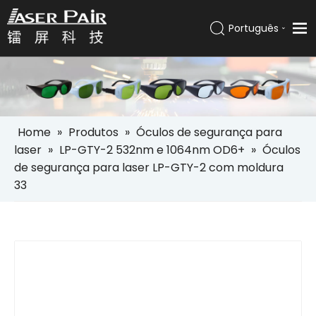
Português
Italiano
Lar
Español
Pусский
Produtos
العربية
Soluções
English
Home
»
Produtos
»
Óculos de segurança para
Empresa
laser
»
LP-GTY-2 532nm e 1064nm OD6+
»
Óculos
de segurança para laser LP-GTY-2 com moldura
Serviços
33
Notícias
Contato