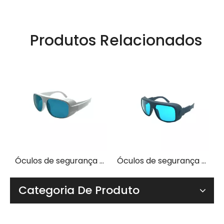
Produtos Relacionados
 LP-RHP-2 com armação 55
Óculos de segurança para laser LP-RHP-2 com armação 52
Óculos de segurança para laser LP-RHP-2 com armação 36
Categoria De Produto