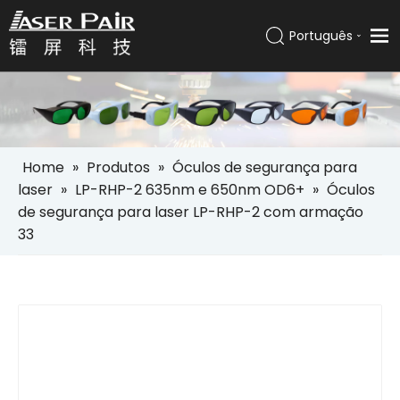
Português
Italiano
Lar
Español
Pусский
Produtos
العربية
Soluções
English
Home
»
Produtos
»
Óculos de segurança para
Empresa
laser
»
LP-RHP-2 635nm e 650nm OD6+
»
Óculos
de segurança para laser LP-RHP-2 com armação
Serviços
33
Notícias
Contato