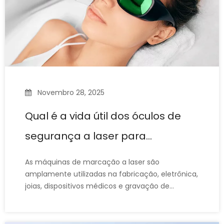
Novembro 28, 2025
Qual é a vida útil dos óculos de
segurança a laser para
máquinas de marcação a laser?
As máquinas de marcação a laser são
amplamente utilizadas na fabricação, eletrônica,
joias, dispositivos médicos e gravação de
precisão. Como os raios laser podem causar
danos oculares irreversíveis, os óculos de
segurança para laser – uma linha de defesa