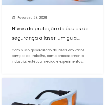
Fevereiro 28, 2026
Níveis de proteção de óculos de
segurança a laser: um guia
completo para classificações e
Com o uso generalizado de lasers em vários
padrões de OD
campos de trabalho, como processamento
industrial, estética médica e experimentos
científicos, os óculos de segurança para laser,
que protegem os olhos dos danos do laser,
também são amplamente utilizados. Portanto,
ao escolher óculos de segurança a laser, as
pessoas costumam ter essa dúvida