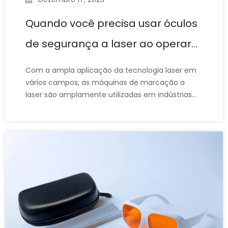
Quando você precisa usar óculos
de segurança a laser ao operar
uma máquina de marcação a
Com a ampla aplicação da tecnologia laser em
laser?
vários campos, as máquinas de marcação a
laser são amplamente utilizadas em indústrias
como processamento de metal, eletrônica,
dispositivos médicos e embalagens. Sua precisão
e eficiência os tornam ideais para gravar, gravar
e marcar vários materiais. Como