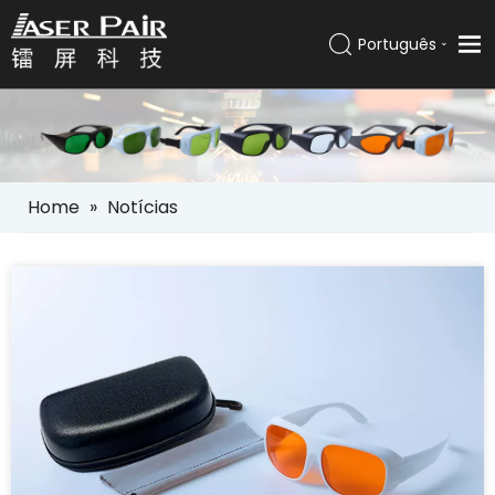
Português
Italiano
Lar
Español
Pусский
Produtos
العربية
Soluções
English
Home
»
Notícias
Empresa
Serviços
Notícias
Contato