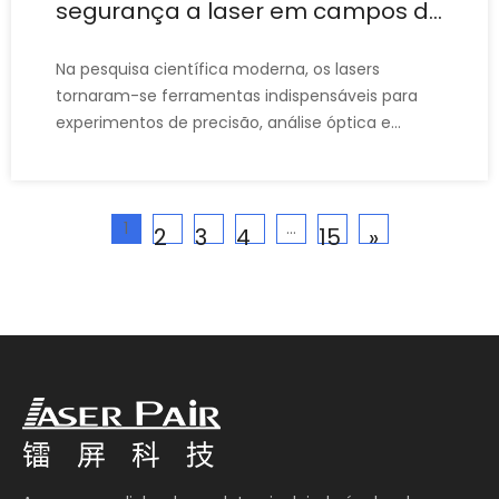
segurança a laser em campos de
pesquisa científica
Na pesquisa científica moderna, os lasers
tornaram-se ferramentas indispensáveis ​​para
experimentos de precisão, análise óptica e
processamento de materiais. No entanto, com a
melhoria contínua da potência do laser e a
crescente diversidade de comprimentos de
1
...
onda, os óculos de segurança para laser
2
3
4
15
»
tornaram-se um importante equipamento de
proteção.