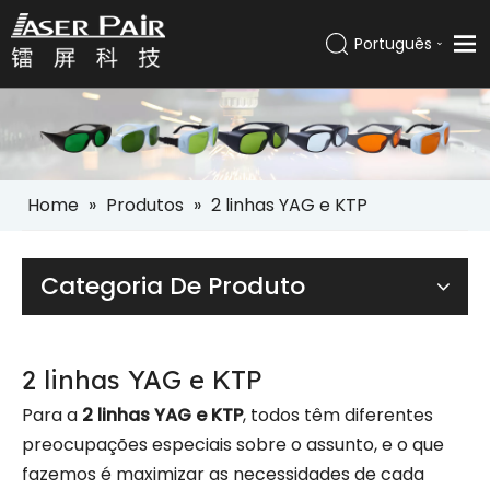
Português
Italiano
Lar
Español
Pусский
Produtos
العربية
Soluções
English
Home
»
Produtos
»
2 linhas YAG e KTP
Empresa
Serviços
Categoria De Produto
Notícias
Contato
2 linhas YAG e KTP
Para a
2 linhas YAG e KTP
, todos têm diferentes
preocupações especiais sobre o assunto, e o que
fazemos é maximizar as necessidades de cada