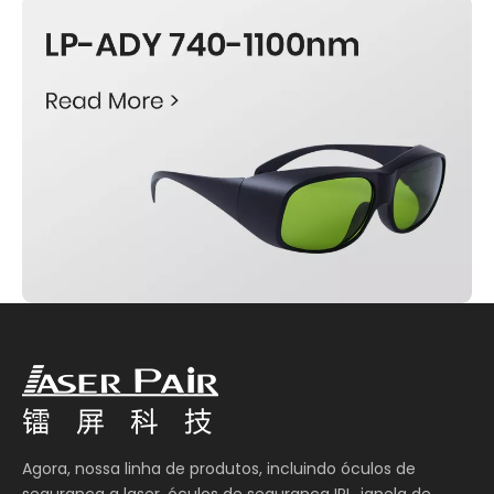
Agora, nossa linha de produtos, incluindo óculos de
segurança a laser, óculos de segurança IPL, janela de